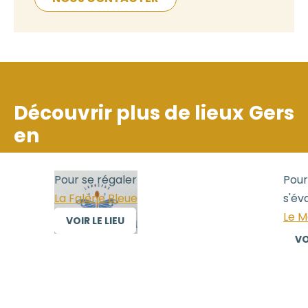
Découvrir plus de lieux
Gers
en
galer
Pour se régaler, Pour se l
Bleue
s'évader
Le Monastère de Saint-M
IEU
VOIR LE LIEU