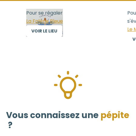
Pour se régaler
Pour 
La Falène Bleue
s'év
Le M
VOIR LE LIEU
VOI
Vous connaissez une
pépite
?