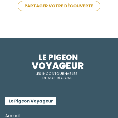
PARTAGER VOTRE DÉCOUVERTE
LE PIGEON  
VOYAGEUR
LES INC
O
NT
O
URNABLES
DE
NOS RÉGI
O
N
S
Le Pigeon Voyageur
Accueil