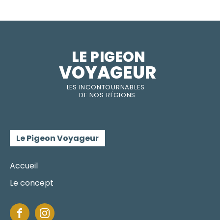
LE PIGEON  
VOYAGEUR
LES INC
O
NT
O
URNABLES
DE
NOS RÉGI
O
N
S
Le Pigeon Voyageur
Accueil
Le concept