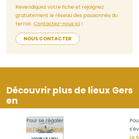
Revendiquez votre fiche et rejoignez
gratuitement le réseau des passionnés du
terroir.
Contactez-nous ici
!
NOUS CONTACTER
Découvrir plus de lieux
Gers
en
ur se régaler
Pour se régaler, P
 Falène Bleue
s'évader
Le Monastère de 