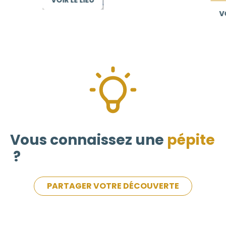
VOIR LE LIEU
VOIR LE LIEU
Vous connaissez une
pépite
?
PARTAGER VOTRE DÉCOUVERTE