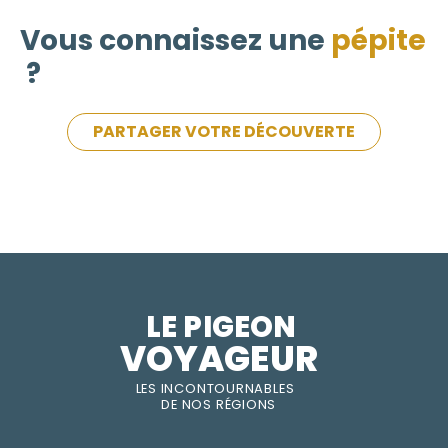
Vous connaissez une
pépite
?
PARTAGER VOTRE DÉCOUVERTE
LE PIGEON  
VOYAGEUR
LES INC
O
NT
O
URNABLES
DE
NOS RÉGI
O
N
S