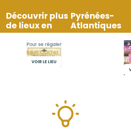
Découvrir plus
Pyrénées-
de lieux en
Atlantiques
Pour se régaler
Pour
Régis Cruchet
Mais
Trél
VOIR LE LIEU
VO